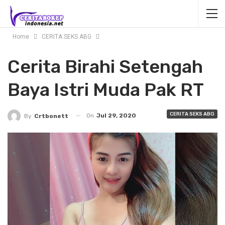
Home
CERITA SEKS ABG
Cerita Birahi Setengah
Baya Istri Muda Pak RT
CERITA SEKS ABG
On
Jul 29, 2020
By
Crtbonett