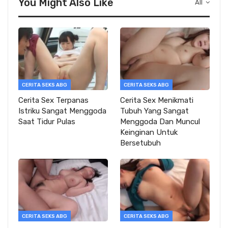
You Might Also Like
All
CERITA SEKS ABG
CERITA SEKS ABG
Cerita Sex Terpanas
Cerita Sex Menikmati
Istriku Sangat Menggoda
Tubuh Yang Sangat
Saat Tidur Pulas
Menggoda Dan Muncul
Keinginan Untuk
Bersetubuh
CERITA SEKS ABG
CERITA SEKS ABG