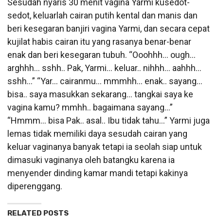
Sesudah nyaris 30 menit vagina Yarmi kusedot-
sedot, keluarlah cairan putih kental dan manis dan
beri kesegaran banjiri vagina Yarmi, dan secara cepat
kujilat habis cairan itu yang rasanya benar-benar
enak dan beri kesegaran tubuh. “Ooohhh… ough…
arghhh… sshh.. Pak, Yarmi… keluar.. nihhh… aahhh…
sshh…” “Yar… cairanmu… mmmhh… enak.. sayang…
bisa.. saya masukkan sekarang… tangkai saya ke
vagina kamu? mmhh.. bagaimana sayang…”
“Hmmm… bisa Pak.. asal.. Ibu tidak tahu…” Yarmi juga
lemas tidak memiliki daya sesudah cairan yang
keluar vaginanya banyak tetapi ia seolah siap untuk
dimasuki vaginanya oleh batangku karena ia
menyender dinding kamar mandi tetapi kakinya
diperenggang.
RELATED POSTS