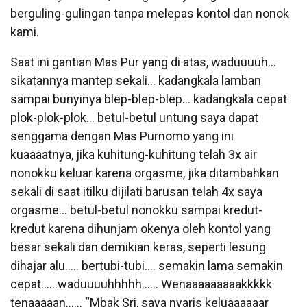
berguling-gulingan tanpa melepas kontol dan nonok
kami.
Saat ini gantian Mas Pur yang di atas, waduuuuh…
sikatannya mantep sekali… kadangkala lamban
sampai bunyinya blep-blep-blep… kadangkala cepat
plok-plok-plok… betul-betul untung saya dapat
senggama dengan Mas Purnomo yang ini
kuaaaatnya, jika kuhitung-kuhitung telah 3x air
nonokku keluar karena orgasme, jika ditambahkan
sekali di saat itilku dijilati barusan telah 4x saya
orgasme… betul-betul nonokku sampai kredut-
kredut karena dihunjam okenya oleh kontol yang
besar sekali dan demikian keras, seperti lesung
dihajar alu….. bertubi-tubi…. semakin lama semakin
cepat……waduuuuhhhhh…… Wenaaaaaaaaakkkkk
tenaaaaan…… “Mbak Sri, saya nyaris keluaaaaaar