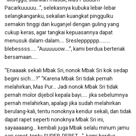
Pacarkuuuuu…”, selekasnya kubuka lebar-lebar
selangkanganku, sekalian kuangkat pinggulku
semakin tinggi dan kuganjel dengan guling yang
cukup keras, agar tangkai kepuasannya dapat
menusuk dalam-dalam…. Sreslepppppp………
blebessss….. “Auuuuuow….”, kami berdua berteriak
bersamaan…..
“Enaaaak sekali Mbak Sri, nonok Mbak Sri kok sedap
begini sich….?” “Karena Mbak Sri tidak pernah
melahirkan, Mas Pur… Jadi nonok Mbak Sri tidak
pernah molor dijebol kepala bayi….. jika sebelumnya
pernah melahirkan, apalagi jika sudah melahirkan
berulang-kali, tentu nonoknya kendur sekali, dan tidak
dapat rapet seperti nonoknya Mbak Sri ini,
sayaaaaang… kembali juga Mbak selalu minum jamu
sari-rapet, tentu SUPER-PERET….”, kami berdua