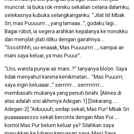
muncrat. Ia buka rok-miniku sekalian celana dalamku,
selekasnya kubuka selangkanganku. “Jilat itil Mbak
Sri, mas Puuuurrr…, yang lamaaa…”, godaku lagi…
Bagai robot, ia segera arahkan kepalanya ke nonokku
dan menjilat-jilati itilku dengan gairahnya….
“Sssshhhh, uu-enaaak, Mas Puuuurrrr…., sampai air
mani saya keluar, ya mas Puuur”.
“Lho, wanita punyai air mani..?” tanyanya blo’on. Saya
tidak menyahut karena kenikmatan… “Mas Puuurrr,
saya ingin keluaaar…” serrrrrr…. serrrrrrrrr….
membasahi mukanya yang penuh birahi. [Alinea di
atas adalah sisi akhirnya Adegan-1] [Sekarang…..
Adegan-2] “Aduuuuh, sedap sekali, Mas Pur! Mbak Sri
puaaaaaassss sekali bercinta dengan Mas Pur…..
kontol Mas Pur belum keluar ya? Silahkan saya
masukkan ke lubang kepuasan saya, Mas! Saya