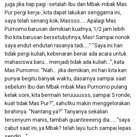
juga jika tiap pagi -setalah Ibu dan Mbak-mbak Mas
Pur pergi kerja-, kita dapat lakukan senggama ini,
saya telah senang kok, Massss….. Apalagi Mas
Purnomo barusan demikian kuatnya, 1/2 jam lebih
lho kita barusan bersetubuhnya, Mas! Sampai nonok
saya endut-endutan rasanya tadi…..” “Saya ini hari
tidak pergi kuliah, kebenaran benar ada acara untuk
mahasiswa baru… menjadi tidak ada kuliah…”, kata
Mas Purnomo. “Nah… jika demikian, ini hari kita kan
punyai begitu banyak waktu, dasarnya sampai saat
sebelum Ibu dan Mbak-mbak Mas Purnomo pulang
kelak sore, kita bermain teruuuusss, sampai 5 ronde,
kuat tidak Mas Pur?”, sahutku makin menggelorakan
birahinya. “Nantang ya?” Tanyanya sekalian
tersenyum manis, tambah guanteeeeng dia….. “saya
cabut saat ini, ya Mbak? telah layu tuch sampai lepas
sendiri….”