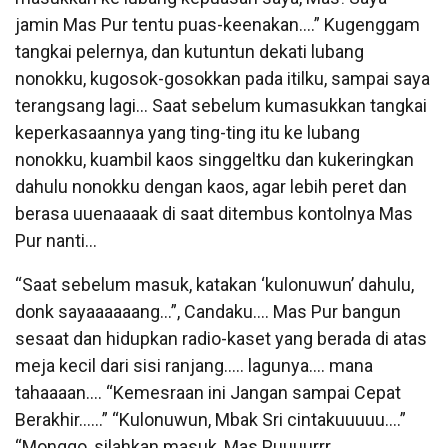
jamin Mas Pur tentu puas-keenakan….” Kugenggam
tangkai pelernya, dan kutuntun dekati lubang
nonokku, kugosok-gosokkan pada itilku, sampai saya
terangsang lagi… Saat sebelum kumasukkan tangkai
keperkasaannya yang ting-ting itu ke lubang
nonokku, kuambil kaos singgeltku dan kukeringkan
dahulu nonokku dengan kaos, agar lebih peret dan
berasa uuenaaaak di saat ditembus kontolnya Mas
Pur nanti…
“Saat sebelum masuk, katakan ‘kulonuwun’ dahulu,
donk sayaaaaaang…”, Candaku…. Mas Pur bangun
sesaat dan hidupkan radio-kaset yang berada di atas
meja kecil dari sisi ranjang….. lagunya…. mana
tahaaaan…. “Kemesraan ini Jangan sampai Cepat
Berakhir……” “Kulonuwun, Mbak Sri cintakuuuuu….”
“Monggo, silahkan masuk, Mas Puuuurrr