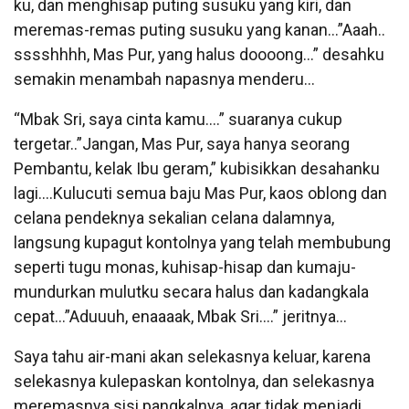
ku, dan menghisap puting susuku yang kiri, dan
meremas-remas puting susuku yang kanan…”Aaah..
sssshhhh, Mas Pur, yang halus doooong…” desahku
semakin menambah napasnya menderu…
“Mbak Sri, saya cinta kamu….” suaranya cukup
tergetar..”Jangan, Mas Pur, saya hanya seorang
Pembantu, kelak Ibu geram,” kubisikkan desahanku
lagi….Kulucuti semua baju Mas Pur, kaos oblong dan
celana pendeknya sekalian celana dalamnya,
langsung kupagut kontolnya yang telah membubung
seperti tugu monas, kuhisap-hisap dan kumaju-
mundurkan mulutku secara halus dan kadangkala
cepat…”Aduuuh, enaaaak, Mbak Sri….” jeritnya…
Saya tahu air-mani akan selekasnya keluar, karena
selekasnya kulepaskan kontolnya, dan selekasnya
meremasnya sisi pangkalnya, agar tidak menjadi