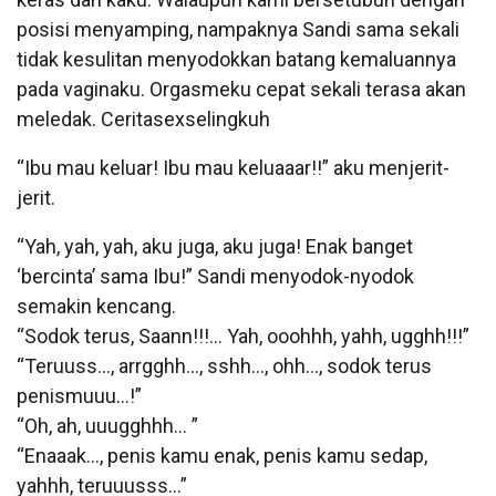
posisi menyamping, nampaknya Sandi sama sekali
tidak kesulitan menyodokkan batang kemaluannya
pada vaginaku. Orgasmeku cepat sekali terasa akan
meledak. Ceritasexselingkuh
“Ibu mau keluar! Ibu mau keluaaar!!” aku menjerit-
jerit.
“Yah, yah, yah, aku juga, aku juga! Enak banget
‘bercinta’ sama Ibu!” Sandi menyodok-nyodok
semakin kencang.
“Sodok terus, Saann!!!… Yah, ooohhh, yahh, ugghh!!!”
“Teruuss…, arrgghh…, sshh…, ohh…, sodok terus
penismuuu…!”
“Oh, ah, uuugghhh… ”
“Enaaak…, penis kamu enak, penis kamu sedap,
yahhh, teruuusss…”