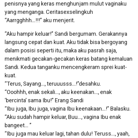
penisnya yang keras menghunjam mulut vaginaku
yang menganga. Ceritasexselingkuh
“Aarrgghhh…!!!” aku menjerit.
“Aku hampir keluar!” Sandi bergumam. Gerakannya
langsung cepat dan kuat. Aku tidak bisa bergoyang
dalam posisi seperti itu, maka aku pasrah saja,
menikmati gecakan-gecakan keras batang kemaluan
Sandi. Kedua tanganku mencengkeram sprei kuat-
kuat.
“Terus, Sayang…, teruuusss…!”desahku.
“Ooohhh, enak sekali…, aku keenakan…, enak
‘bercinta’ sama Ibu!” Erang Sandi
“Ibu juga, Ibu juga, vagina Ibu keenakaan…!” Balasku.
“Aku sudah hampir keluar, Buu…, vagina Ibu enak
bangeet… ”
“Ibu juga mau keluar lagi, tahan dulu! Teruss…, yaah,