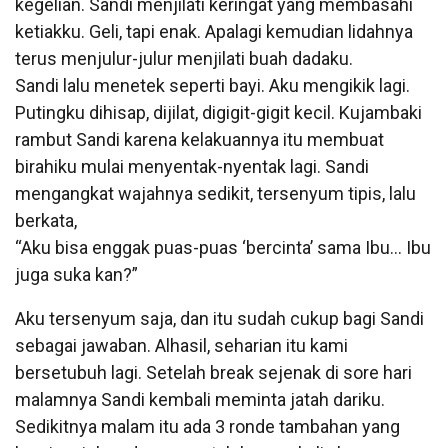
kegelian. Sandi menjilati keringat yang membasahi
ketiakku. Geli, tapi enak. Apalagi kemudian lidahnya
terus menjulur-julur menjilati buah dadaku.
Sandi lalu menetek seperti bayi. Aku mengikik lagi.
Putingku dihisap, dijilat, digigit-gigit kecil. Kujambaki
rambut Sandi karena kelakuannya itu membuat
birahiku mulai menyentak-nyentak lagi. Sandi
mengangkat wajahnya sedikit, tersenyum tipis, lalu
berkata,
“Aku bisa enggak puas-puas ‘bercinta’ sama Ibu… Ibu
juga suka kan?”
Aku tersenyum saja, dan itu sudah cukup bagi Sandi
sebagai jawaban. Alhasil, seharian itu kami
bersetubuh lagi. Setelah break sejenak di sore hari
malamnya Sandi kembali meminta jatah dariku.
Sedikitnya malam itu ada 3 ronde tambahan yang