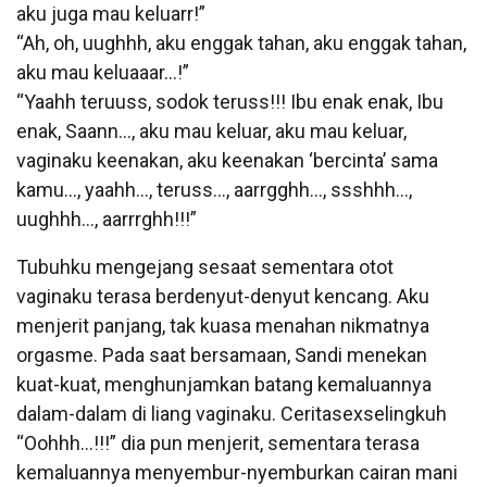
aku juga mau keluarr!”
“Ah, oh, uughhh, aku enggak tahan, aku enggak tahan,
aku mau keluaaar…!”
“Yaahh teruuss, sodok teruss!!! Ibu enak enak, Ibu
enak, Saann…, aku mau keluar, aku mau keluar,
vaginaku keenakan, aku keenakan ‘bercinta’ sama
kamu…, yaahh…, teruss…, aarrgghh…, ssshhh…,
uughhh…, aarrrghh!!!”
Tubuhku mengejang sesaat sementara otot
vaginaku terasa berdenyut-denyut kencang. Aku
menjerit panjang, tak kuasa menahan nikmatnya
orgasme. Pada saat bersamaan, Sandi menekan
kuat-kuat, menghunjamkan batang kemaluannya
dalam-dalam di liang vaginaku. Ceritasexselingkuh
“Oohhh…!!!” dia pun menjerit, sementara terasa
kemaluannya menyembur-nyemburkan cairan mani