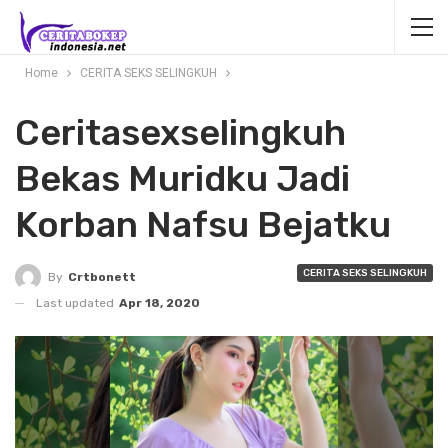
Home
CERITA SEKS SELINGKUH
Ceritasexselingkuh
Bekas Muridku Jadi
Korban Nafsu Bejatku
CERITA SEKS SELINGKUH
By
Crtbonett
Last updated
Apr 18, 2020