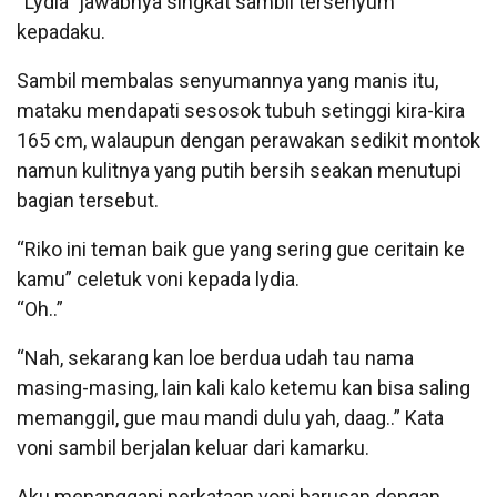
“Lydia” jawabnya singkat sambil tersenyum
kepadaku.
Sambil membalas senyumannya yang manis itu,
mataku mendapati sesosok tubuh setinggi kira-kira
165 cm, walaupun dengan perawakan sedikit montok
namun kulitnya yang putih bersih seakan menutupi
bagian tersebut.
“Riko ini teman baik gue yang sering gue ceritain ke
kamu” celetuk voni kepada lydia.
“Oh..”
“Nah, sekarang kan loe berdua udah tau nama
masing-masing, lain kali kalo ketemu kan bisa saling
memanggil, gue mau mandi dulu yah, daag..” Kata
voni sambil berjalan keluar dari kamarku.
Aku menanggapi perkataan voni barusan dengan