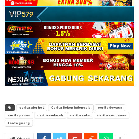
cerita abg hot
Cerita Bokep Indonesia
cerita dewasa
cerita panas
cerita sedarah
cerita seks
cerita sex panas
tante girang