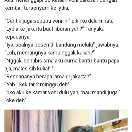
kembali tersenyum ke lydia.
“Cantik juga sepupu voni ini” pikirku dalam hati.
“Lydia ke jakarta buat liburan yah?” Tanyaku
kepadanya.
“Iya, soalnya bosen di bandung melulu” jawabnya.
“Loh, memangnya kamu nggak kuliah?”
“Nggak, sehabis sma aku cuma bantu-bantu papa
aja, males sih kuliah.”
“Rencananya berapa lama di jakarta?”
“Yah.. Sekitar 2 minggu deh”
“riko aku ke kamar voni dulu yah, mau mandi juga ”
“oke deh”