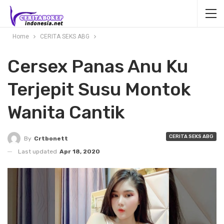
Home
CERITA SEKS ABG
Cersex Panas Anu Ku
Terjepit Susu Montok
Wanita Cantik
CERITA SEKS ABG
By
Crtbonett
Last updated
Apr 18, 2020