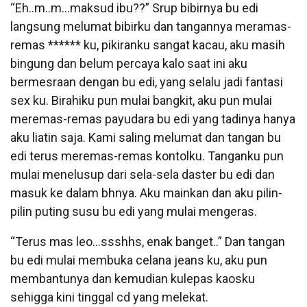
“Eh..m..m…maksud ibu??” Srup bibirnya bu edi
langsung melumat bibirku dan tangannya meramas-
remas ****** ku, pikiranku sangat kacau, aku masih
bingung dan belum percaya kalo saat ini aku
bermesraan dengan bu edi, yang selalu jadi fantasi
sex ku. Birahiku pun mulai bangkit, aku pun mulai
meremas-remas payudara bu edi yang tadinya hanya
aku liatin saja. Kami saling melumat dan tangan bu
edi terus meremas-remas kontolku. Tanganku pun
mulai menelusup dari sela-sela daster bu edi dan
masuk ke dalam bhnya. Aku mainkan dan aku pilin-
pilin puting susu bu edi yang mulai mengeras.
“Terus mas leo…ssshhs, enak banget..” Dan tangan
bu edi mulai membuka celana jeans ku, aku pun
membantunya dan kemudian kulepas kaosku
sehigga kini tinggal cd yang melekat.