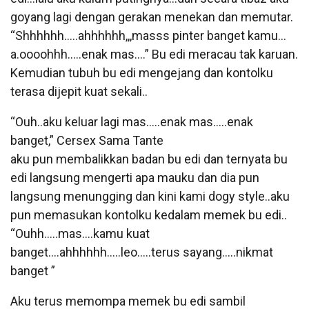
goyang lagi dengan gerakan menekan dan memutar.
“Shhhhhh…..ahhhhhh,,,masss pinter banget kamu…
a.oooohhh…..enak mas….” Bu edi meracau tak karuan.
Kemudian tubuh bu edi mengejang dan kontolku
terasa dijepit kuat sekali..
“Ouh..aku keluar lagi mas…..enak mas…..enak
banget,” Cersex Sama Tante
aku pun membalikkan badan bu edi dan ternyata bu
edi langsung mengerti apa mauku dan dia pun
langsung menungging dan kini kami dogy style..aku
pun memasukan kontolku kedalam memek bu edi..
“Ouhh…..mas….kamu kuat
banget….ahhhhhh…..leo…..terus sayang…..nikmat
banget ”
Aku terus memompa memek bu edi sambil