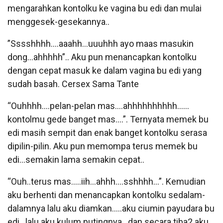
mengarahkan kontolku ke vagina bu edi dan mulai
menggesek-gesekannya..
”Sssshhhh….aaahh…uuuhhh ayo maas masukin
dong…ahhhhh”.. Aku pun menancapkan kontolku
dengan cepat masuk ke dalam vagina bu edi yang
sudah basah. Cersex Sama Tante
“Ouhhhh….pelan-pelan mas….ahhhhhhhhhh……
kontolmu gede banget mas….”. Ternyata memek bu
edi masih sempit dan enak banget kontolku serasa
dipilin-pilin. Aku pun memompa terus memek bu
edi…semakin lama semakin cepat..
“Ouh..terus mas…..iih…ahhh….sshhhh…”. Kemudian
aku berhenti dan menancapkan kontolku sedalam-
dalamnya lalu aku diamkan…..aku ciumin payudara bu
edi…lalu aku kulum putingnya…dan secara tiba2 aku