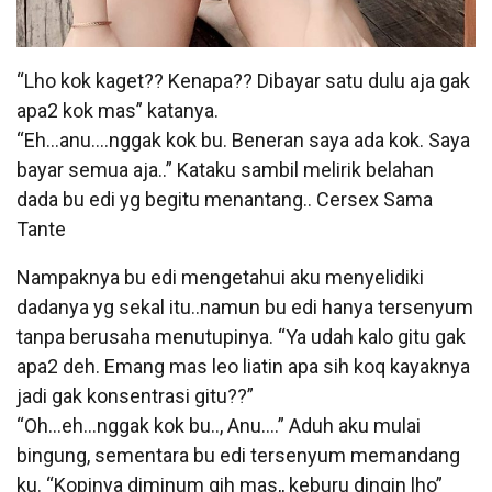
“Lho kok kaget?? Kenapa?? Dibayar satu dulu aja gak
apa2 kok mas” katanya.
“Eh…anu….nggak kok bu. Beneran saya ada kok. Saya
bayar semua aja..” Kataku sambil melirik belahan
dada bu edi yg begitu menantang.. Cersex Sama
Tante
Nampaknya bu edi mengetahui aku menyelidiki
dadanya yg sekal itu..namun bu edi hanya tersenyum
tanpa berusaha menutupinya. “Ya udah kalo gitu gak
apa2 deh. Emang mas leo liatin apa sih koq kayaknya
jadi gak konsentrasi gitu??”
“Oh…eh…nggak kok bu.., Anu….” Aduh aku mulai
bingung, sementara bu edi tersenyum memandang
ku. “Kopinya diminum gih mas,, keburu dingin lho”