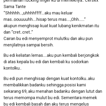
permainan fucking finger ku di memeknya.. Cersex
Sama Tante
“Shhhhh…,uhhhhffff…aku mau keluar
mas..oouuuuhh….hisap terus mas….,Ohh……”
akupun menghisap kuat kuat lubang kenikmatan itu
dan “cret..cret..”
Cairan bu edi menyemprot mulutku dan aku pun
menjilatnya sampai bersih.
Bu edi keliatan lemas….aku pun kembali berjongkok
di atas kepala bu edi dan kembali ku sodorkan
kontolku..
Bu edi pun menghisap dengan kuat kontolku..aku
membalikkan badanku sehingga posisi kami
sekarang 69, aku menahan badanku dengan lutut dan
terus memompa mulut bu edi. Sementara memek
bu edi kembali basah dan aku terus mengelus