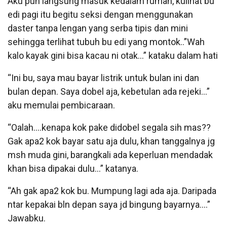
Aku pun langsung masuk kedalam rumah, kulihat bu
edi pagi itu begitu seksi dengan menggunakan
daster tanpa lengan yang serba tipis dan mini
sehingga terlihat tubuh bu edi yang montok..”Wah
kalo kayak gini bisa kacau ni otak…” kataku dalam hati
“Ini bu, saya mau bayar listrik untuk bulan ini dan
bulan depan. Saya dobel aja, kebetulan ada rejeki…”
aku memulai pembicaraan.
“Oalah….kenapa kok pake didobel segala sih mas??
Gak apa2 kok bayar satu aja dulu, khan tanggalnya jg
msh muda gini, barangkali ada keperluan mendadak
khan bisa dipakai dulu…” katanya.
“Ah gak apa2 kok bu. Mumpung lagi ada aja. Daripada
ntar kepakai bln depan saya jd bingung bayarnya….”
Jawabku.