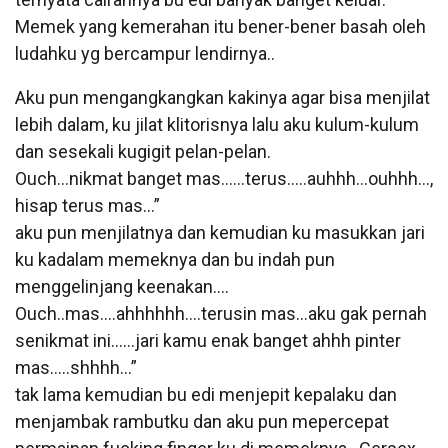
Memek yang kemerahan itu bener-bener basah oleh
ludahku yg bercampur lendirnya..
Aku pun mengangkangkan kakinya agar bisa menjilat
lebih dalam, ku jilat klitorisnya lalu aku kulum-kulum
dan sesekali kugigit pelan-pelan.
Ouch…nikmat banget mas……terus…..auhhh…ouhhh…,
hisap terus mas…”
aku pun menjilatnya dan kemudian ku masukkan jari
ku kadalam memeknya dan bu indah pun
menggelinjang keenakan….
Ouch..mas….ahhhhhh….terusin mas…aku gak pernah
senikmat ini……jari kamu enak banget ahhh pinter
mas…..shhhh…”
tak lama kemudian bu edi menjepit kepalaku dan
menjambak rambutku dan aku pun mepercepat