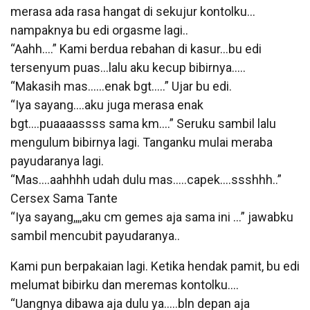
merasa ada rasa hangat di sekujur kontolku…
nampaknya bu edi orgasme lagi..
“Aahh….” Kami berdua rebahan di kasur…bu edi
tersenyum puas…lalu aku kecup bibirnya…..
“Makasih mas……enak bgt…..” Ujar bu edi.
“Iya sayang….aku juga merasa enak
bgt….puaaaassss sama km….” Seruku sambil lalu
mengulum bibirnya lagi. Tanganku mulai meraba
payudaranya lagi.
“Mas….aahhhh udah dulu mas…..capek….ssshhh..”
Cersex Sama Tante
“Iya sayang,,,,aku cm gemes aja sama ini …” jawabku
sambil mencubit payudaranya..
Kami pun berpakaian lagi. Ketika hendak pamit, bu edi
melumat bibirku dan meremas kontolku….
“Uangnya dibawa aja dulu ya…..bln depan aja