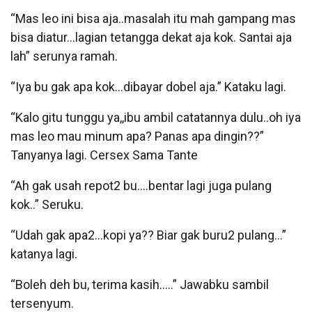
“Mas leo ini bisa aja..masalah itu mah gampang mas
bisa diatur…lagian tetangga dekat aja kok. Santai aja
lah” serunya ramah.
“Iya bu gak apa kok…dibayar dobel aja.” Kataku lagi.
“Kalo gitu tunggu ya,,ibu ambil catatannya dulu..oh iya
mas leo mau minum apa? Panas apa dingin??”
Tanyanya lagi. Cersex Sama Tante
“Ah gak usah repot2 bu….bentar lagi juga pulang
kok..” Seruku.
“Udah gak apa2…kopi ya?? Biar gak buru2 pulang…”
katanya lagi.
“Boleh deh bu, terima kasih…..” Jawabku sambil
tersenyum.