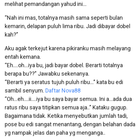
melihat pemandangan yahud ini…
“Nah ini mas, totalnya masih sama seperti bulan
kemarin, delapan puluh lima ribu. Jadi dibayar dobel
kah?”
Aku agak terkejut karena pikiranku masih melayang
entah kemana.
“Eh….oh…iya bu, jadi bayar dobel. Berarti totalnya
berapa bu??” Jawabku sekenanya.
“Berarti ya seratus tujuh puluh ribu…” kata bu edi
sambil senyum.
Daftar Nova88
“Oh…eh….ii….iya bu saya bayar semua. Ini a…ada dua
ratus ribu saya titipkan semua aja..” Kataku gugup.
Bagaimana tidak. Ketika menyebutkan jumlah tadi,
pose bu edi sangat menantang, dengan belahan dada
yg nampak jelas dan paha yg menganga..