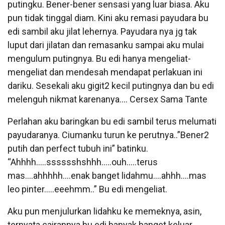
putingku. Bener-bener sensasi yang luar biasa. Aku
pun tidak tinggal diam. Kini aku remasi payudara bu
edi sambil aku jilat lehernya. Payudara nya jg tak
luput dari jilatan dan remasanku sampai aku mulai
mengulum putingnya. Bu edi hanya mengeliat-
mengeliat dan mendesah mendapat perlakuan ini
dariku. Sesekali aku gigit2 kecil putingnya dan bu edi
melenguh nikmat karenanya…. Cersex Sama Tante
Perlahan aku baringkan bu edi sambil terus melumati
payudaranya. Ciumanku turun ke perutnya..”Bener2
putih dan perfect tubuh ini” batinku.
“Ahhhh…..sssssshshhh…..ouh…..terus
mas….ahhhhh….enak banget lidahmu….ahhh….mas
leo pinter…..eeehmm..” Bu edi mengeliat.
Aku pun menjulurkan lidahku ke memeknya, asin,
ternyata cairannya bu edi banyak banget keluar.