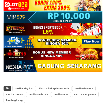
cerita abg hot
Cerita Bokep Indonesia
cerita dewasa
cerita panas
cerita sedarah
cerita seks
cerita sex panas
tante girang