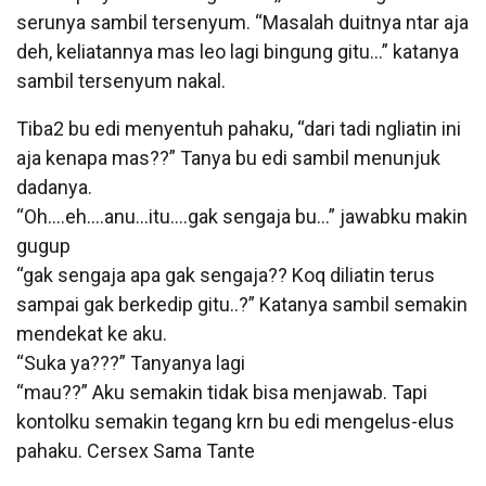
serunya sambil tersenyum. “Masalah duitnya ntar aja
deh, keliatannya mas leo lagi bingung gitu…” katanya
sambil tersenyum nakal.
Tiba2 bu edi menyentuh pahaku, “dari tadi ngliatin ini
aja kenapa mas??” Tanya bu edi sambil menunjuk
dadanya.
“Oh….eh….anu…itu….gak sengaja bu…” jawabku makin
gugup
“gak sengaja apa gak sengaja?? Koq diliatin terus
sampai gak berkedip gitu..?” Katanya sambil semakin
mendekat ke aku.
“Suka ya???” Tanyanya lagi
“mau??” Aku semakin tidak bisa menjawab. Tapi
kontolku semakin tegang krn bu edi mengelus-elus
pahaku. Cersex Sama Tante