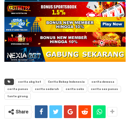
cerita abg hot
Cerita Bokep Indonesia
cerita dewasa
cerita panas
cerita sedarah
cerita seks
cerita sex panas
tante girang
Share