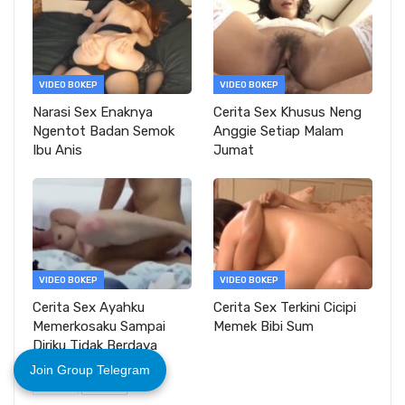
VIDEO BOKEP
VIDEO BOKEP
Narasi Sex Enaknya
Cerita Sex Khusus Neng
Ngentot Badan Semok
Anggie Setiap Malam
Ibu Anis
Jumat
VIDEO BOKEP
VIDEO BOKEP
Cerita Sex Ayahku
Cerita Sex Terkini Cicipi
Memerkosaku Sampai
Memek Bibi Sum
Diriku Tidak Berdaya
Join Group Telegram
PREV
NEXT