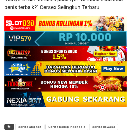
penis terbaik?” Cersex Selingkuh Terbaru
cerita abg hot
Cerita Bokep Indonesia
cerita dewasa