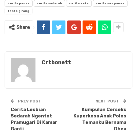
cerita panas
cerita sedarah
cerita seks
cerita sex panas
tante girang
Share
Crtbonett
PREV POST
NEXT POST
Cerita Lesbian
Kumpulan Cerseks
Sedarah Ngentot
Kuperkosa Anak Polos
Pramugari Di Kamar
Temanku Bernama
Ganti
Dhea