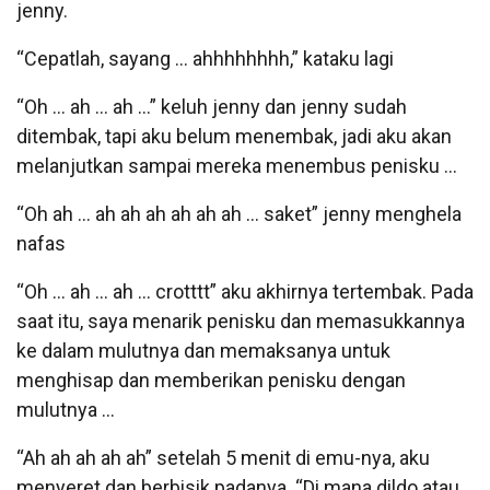
jenny.
“Cepatlah, sayang … ahhhhhhhh,” kataku lagi
“Oh … ah … ah …” keluh jenny dan jenny sudah
ditembak, tapi aku belum menembak, jadi aku akan
melanjutkan sampai mereka menembus penisku …
“Oh ah … ah ah ah ah ah ah … saket” jenny menghela
nafas
“Oh … ah … ah … crotttt” aku akhirnya tertembak. Pada
saat itu, saya menarik penisku dan memasukkannya
ke dalam mulutnya dan memaksanya untuk
menghisap dan memberikan penisku dengan
mulutnya …
“Ah ah ah ah ah” setelah 5 menit di emu-nya, aku
menyeret dan berbisik padanya. “Di mana dildo atau